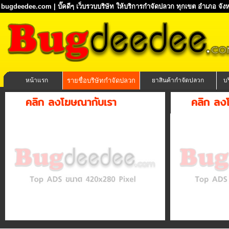
bugdeedee.com | บั๊คดีๆ เว็บรวบบริษัท ให้บริการกำจัดปลวก ทุกเขต อำเภอ จังห
หน้าแรก
รายชื่อบริษัทกำจัดปลวก
ยาสินค้ากำจัดปลวก
บ
คลิก ลงโฆษณากับเรา
คลิก ลง