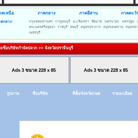
าคเหนือ
ภาคกลาง
ภาคอีสาน
ภาคตะวั
าคกลาง:
กรุงเทพมหานคร
กาญจนบุรี
ฉะเชิงเทรา
ชัยนาท
นครนายก
นครปฐม
พระนครศรีอยุธยา
ราชบุรี
ลพบุรี
สมุทรปราการ
สมุทรสงคราม
สมุทรส
เพชรบุรี
ยชื่อบริษัทกำจัดปลวก >> จังหวัดปราจีนบุรี
Ads 3 ขนาด 228 x 85
Ads 3 ขนาด 228 x 85
รูปภาพ
ชื่อบริษัท
ที่ตั้ง/จังหวัด/เขต
รายละเอียด